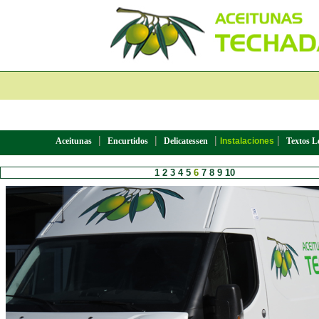
|
|
|
|
Aceitunas
Encurtidos
Delicatessen
Instalaciones
Textos L
1
2
3
4
5
6
7
8
9
10